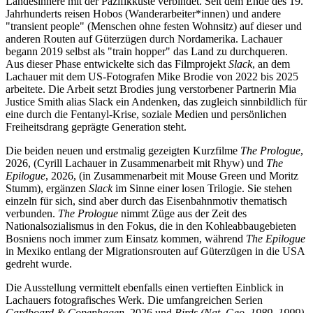
Landesinnere mit der Pazifikküste verbindet. Seit dem Ende des 19.
Jahrhunderts reisen Hobos (Wanderarbeiter*innen) und andere
"transient people" (Menschen ohne festen Wohnsitz) auf dieser und
anderen Routen auf Güterzügen durch Nordamerika. Lachauer
begann 2019 selbst als "train hopper" das Land zu durchqueren.
Aus dieser Phase entwickelte sich das Filmprojekt
Slack
, an dem
Lachauer mit dem US-Fotografen Mike Brodie von 2022 bis 2025
arbeitete. Die Arbeit setzt Brodies jung verstorbener Partnerin Mia
Justice Smith alias Slack ein Andenken, das zugleich sinnbildlich für
eine durch die Fentanyl-Krise, soziale Medien und persönlichen
Freiheitsdrang geprägte Generation steht.
Die beiden neuen und erstmalig gezeigten Kurzfilme
The Prologue
,
2026, (Cyrill Lachauer in Zusammenarbeit mit Rhyw) und
The
Epilogue
, 2026, (in Zusammenarbeit mit Mouse Green und Moritz
Stumm), ergänzen
Slack
im Sinne einer losen Trilogie. Sie stehen
einzeln für sich, sind aber durch das Eisenbahnmotiv thematisch
verbunden.
The Prologue
nimmt Züge aus der Zeit des
Nationalsozialismus in den Fokus, die in den Kohleabbaugebieten
Bosniens noch immer zum Einsatz kommen, während
The Epilogue
in Mexiko entlang der Migrationsrouten auf Güterzügen in die USA
gedreht wurde.
Die Ausstellung vermittelt ebenfalls einen vertieften Einblick in
Lachauers fotografisches Werk. Die umfangreichen Serien
Cardboard & Copenhagen
, 2026 und
Birds (Nat. Geo. 1989–1999)
,