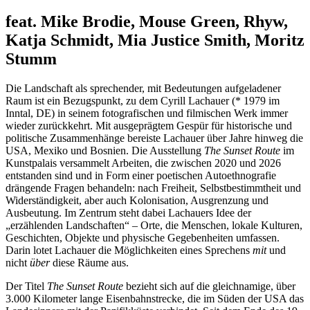
feat. Mike Brodie, Mouse Green, Rhyw,
Katja Schmidt, Mia Justice Smith, Moritz
Stumm
Die Landschaft als sprechender, mit Bedeutungen aufgeladener
Raum ist ein Bezugspunkt, zu dem Cyrill Lachauer (* 1979 im
Inntal, DE) in seinem fotografischen und filmischen Werk immer
wieder zurückkehrt. Mit ausgeprägtem Gespür für historische und
politische Zusammenhänge bereiste Lachauer über Jahre hinweg die
USA, Mexiko und Bosnien. Die Ausstellung
The Sunset Route
im
Kunstpalais versammelt Arbeiten, die zwischen 2020 und 2026
entstanden sind und in Form einer poetischen Autoethnografie
drängende Fragen behandeln: nach Freiheit, Selbstbestimmtheit und
Widerständigkeit, aber auch Kolonisation, Ausgrenzung und
Ausbeutung. Im Zentrum steht dabei Lachauers Idee der
„erzählenden Landschaften“ – Orte, die Menschen, lokale Kulturen,
Geschichten, Objekte und physische Gegebenheiten umfassen.
Darin lotet Lachauer die Möglichkeiten eines Sprechens
mit
und
nicht
über
diese Räume aus.
Der Titel
The Sunset Route
bezieht sich auf die gleichnamige, über
3.000 Kilometer lange Eisenbahnstrecke, die im Süden der USA das