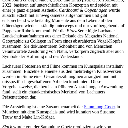
2022, basieren auf unterschiedlichen Konzepten und spielen mit
einer je ganz eigenen Ästhetik.
Cardboard & Copenhagen
wurde
ausschließlich mit Einwegkameras aufgenommen und gibt
entsprechend wie beiläufig Momente aus dem Leben auf den
Güterzügen wieder – ständig unterwegs und nur vorübergehend auf
Pappe zur Ruhe kommend. Für die
Birds
-Serie fügte Lachauer
Landschaftsaufnahmen aus einer Dekade des Magazins National
Geographic zu Collagen in Form eines abstrahierten Vogel-Kopfes
zusammen. Sie dokumentieren Schönheit und von Menschen
verantwortete Zerstörung von Natur, verkörpern zugleich aber auch
Symbole der Hoffnung und des Widerstands.
Lachauers Fotoserien und Filme kommen im Kunstpalais installativ
zusammen. Einzelne Elemente aus den mehrteiligen Kunstwerken
werden im Sinne einer Gesamterzählung neu arrangiert und mit
ortsspezifisch geschaffenen Arbeiten kombiniert. Diese
Vorgehensweise, die bereits in früheren Ausstellungen Anwendung
fand, stellt ein charakteristisches Merkmal von Lachauers
Präsentationen dar.
Die Ausstellung ist eine Zusammenarbeit der
Sammlung Goetz
in
München mit dem Kunstpalais und wird kuratiert von Susanne
Touw und Malte Lin-Kröger.
Slack
wurde von der Sammlung Goetz produziert sowie von