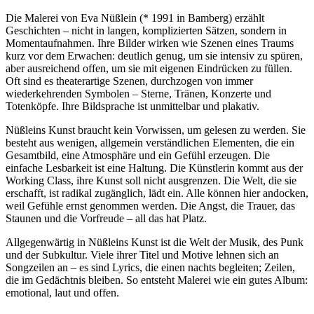
Die Malerei von Eva Nüßlein (* 1991 in Bamberg) erzählt
Geschichten – nicht in langen, komplizierten Sätzen, sondern in
Momentaufnahmen. Ihre Bilder wirken wie Szenen eines Traums
kurz vor dem Erwachen: deutlich genug, um sie intensiv zu spüren,
aber ausreichend offen, um sie mit eigenen Eindrücken zu füllen.
Oft sind es theaterartige Szenen, durchzogen von immer
wiederkehrenden Symbolen – Sterne, Tränen, Konzerte und
Totenköpfe. Ihre Bildsprache ist unmittelbar und plakativ.
Nüßleins Kunst braucht kein Vorwissen, um gelesen zu werden. Sie
besteht aus wenigen, allgemein verständlichen Elementen, die ein
Gesamtbild, eine Atmosphäre und ein Gefühl erzeugen. Die
einfache Lesbarkeit ist eine Haltung. Die Künstlerin kommt aus der
Working Class, ihre Kunst soll nicht ausgrenzen. Die Welt, die sie
erschafft, ist radikal zugänglich, lädt ein. Alle können hier andocken,
weil Gefühle ernst genommen werden. Die Angst, die Trauer, das
Staunen und die Vorfreude – all das hat Platz.
Allgegenwärtig in Nüßleins Kunst ist die Welt der Musik, des Punk
und der Subkultur. Viele ihrer Titel und Motive lehnen sich an
Songzeilen an – es sind Lyrics, die einen nachts begleiten; Zeilen,
die im Gedächtnis bleiben. So entsteht Malerei wie ein gutes Album:
emotional, laut und offen.