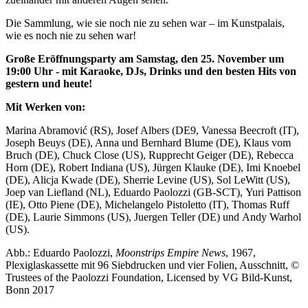
Die Sammlung, wie sie noch nie zu sehen war – im Kunstpalais,
wie es noch nie zu sehen war!
Große Eröffnungsparty am Samstag, den 25. November um
19:00 Uhr - mit Karaoke, DJs, Drinks und den besten Hits von
gestern und heute!
Mit Werken von:
Marina Abramović (RS), Josef Albers (DE9,
Vanessa Beecroft
(IT),
Joseph Beuys (DE), Anna und Bernhard Blume (DE), Klaus vom
Bruch (DE),
Chuck Close
(US), Rupprecht Geiger (DE), Rebecca
Horn (DE), Robert Indiana (US), Jürgen Klauke (DE), Imi Knoebel
(DE), Alicja Kwade (DE),
Sherrie Levine
(US), Sol LeWitt (US),
Joep van Liefland (NL), Eduardo Paolozzi (GB-SCT),
Yuri Pattison
(IE), Otto Piene (DE), Michelangelo Pistoletto (IT), Thomas Ruff
(DE),
Laurie Simmons
(US), Juergen Teller (DE) und
Andy Warhol
(US).
Abb.: Eduardo Paolozzi,
Moonstrips Empire News
, 1967,
Plexiglaskassette mit 96 Siebdrucken und vier Folien, Ausschnitt, ©
Trustees of the Paolozzi Foundation, Licensed by
VG Bild-Kunst,
Bonn 2017