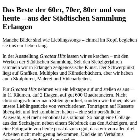
Das Beste der 60er, 70er, 80er und von
heute – aus der Städtischen Sammlung
Erlangen
Manche Bilder sind wie Lieblingssongs – einmal im Kopf, begleiten
sie uns ein Leben lang.
In der Ausstellung
Greatest Hits
lassen wir es krachen – mit den
Werken der Städtischen Sammlung. Seit den Siebzigerjahren
sammeln wir in Erlangen zeitgenössische Kunst. Der Schwerpunkt
liegt auf Grafiken,
Multiples
und Künstlerbüchern, aber wir haben
auch Skulpturen, Malerei und Videoarbeiten.
Für
Greatest Hits
nehmen wir ein
Mixtape
auf und stellen es aus –
in 11 Räumen, auf 2 Etagen, auf gut 600 Quadratmetern. Nicht
chronologisch oder nach Stilen geordnet, sondern wie früher, als wir
unsere Lieblingsstücke von verschiedenen Tonträgern auf Kassette
überspielt und frei kombiniert haben – eine sehr persönliche
Auswahl, viel mehr emotional als rational. So hängt eine Collage
aus den Sechzigern neben einem Siebdruck aus den Achtzigern, und
eine Fotografie von heute passt dazu so gut, dass wir von allen drei
Arbeiten nicht mehr genug bekommen. Und sie im Verhältnis
zueinander mit anderen Augen sehen.