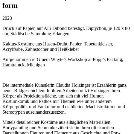
form
2023
Druck auf Papier, auf Alu-Dibond befestigt, Diptychon, je 120 x 80
cm, Städtische Sammlung Erlangen
Kaktus-Kostüme aus Hasen-Draht, Papier, Tapetenkleister,
Acrylfarbe, Zahnstocher und Heißkleber
Aufgenommen in Graem Whyte’s Workshop at Popp’s Packing,
Hamtramck, Michigan
Die intermediale Künstlerin Claudia Holzinger ist Erzählerin ganz
neuer Bildgeschichten. In ihren Arbeiten nutzt Holzinger ihren
Körper als Projektionsfläche, um sich mit viel Humor,
Kostümkomik und Pathos mit Themen wie unter anderem
Körperpolitik und Fankultur und etablierten Machtstrukturen und
Stereotypen auseinanderzusetzen.
Mittels detailreicher Kostüme aus alltäglichen Materialien,
Bodypainting und Schminke zitiert sie in ihren oft skurrilen
Darstellungen Figuren und Elemente aus Geschichte und Pop-