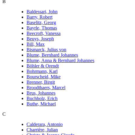
B
Baldessari, John
Barry, Robert
Baselitz, Georg
Bayrle, Thomas
Beecroft, Vanessa
Beuys, Joseph
Bill, Max
Bismarck, Julius von
Blume, Bernhard Johannes
Blume, Anna & Bernhard Johannes
Böhler & Orendt
Bohrmann, Karl
Bourscheid, Mike
Brenner, Birgit
Broodthaers, Marcel
Brus, Johannes
Buchholz, Erich
Buthe, Michael
C
Calderara, Antonio
Charrière, Julian