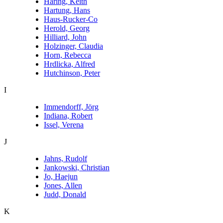
Haring, Keith
Hartung, Hans
Haus-Rucker-Co
Herold, Georg
Hilliard, John
Holzinger, Claudia
Horn, Rebecca
Hrdlicka, Alfred
Hutchinson, Peter
I
Immendorff, Jörg
Indiana, Robert
Issel, Verena
J
Jahns, Rudolf
Jankowski, Christian
Jo, Haejun
Jones, Allen
Judd, Donald
K