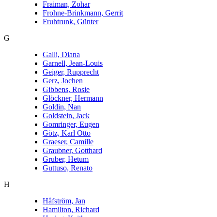
Fraiman, Zohar
Frohne-Brinkmann, Gerrit
Fruhtrunk, Günter
G
Galli, Diana
Garnell, Jean-Louis
Geiger, Rupprecht
Gerz, Jochen
Gibbens, Rosie
Glöckner, Hermann
Goldin, Nan
Goldstein, Jack
Gomringer, Eugen
Götz, Karl Otto
Graeser, Camille
Graubner, Gotthard
Gruber, Hetum
Guttuso, Renato
H
Håfström, Jan
Hamilton, Richard