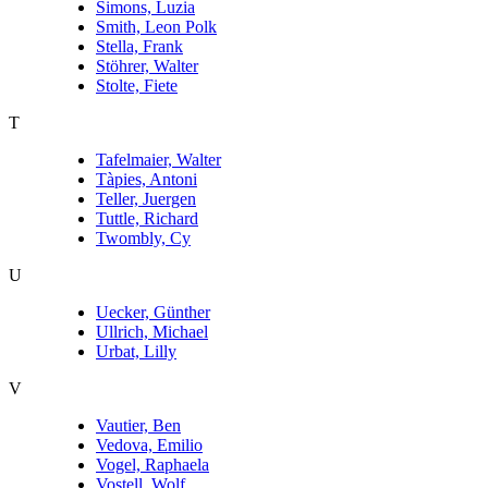
Simons, Luzia
Smith, Leon Polk
Stella, Frank
Stöhrer, Walter
Stolte, Fiete
T
Tafelmaier, Walter
Tàpies, Antoni
Teller, Juergen
Tuttle, Richard
Twombly, Cy
U
Uecker, Günther
Ullrich, Michael
Urbat, Lilly
V
Vautier, Ben
Vedova, Emilio
Vogel, Raphaela
Vostell, Wolf