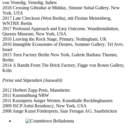
von Venedig, Venedig, Italien
2018
Crossing Gibraltar at Midday
,
Simone Subal Gallery, New
York
, USA
2017
Late Checkout
(West Berlin), mit Florian Meisenberg,
WNTRP, Berlin
2017
Profound Approach and Easy Outcome
, Wandinstallation,
Queens Museum, New York
, USA
2016
Leaving the Rock Stage, Primary, Nottingham, UK
2016
Intangible Economies of Desires, Sommer Gallery
, Tel Aviv,
Israel
2015
Teen Factory Berlin New York
, Galerie Barbara Thumm,
Berlin
2014
A Bandit From The Brick Factory
, Figge von Rosen Gallery,
Köln
Preise und Stipendien (Auswahl)
2012 Herbert Zapp Preis, Mannheim
2011 Kunststiftung NRW
2011 Kunstpreis Junger Westen, Kunsthalle Recklinghausen
2009
ISCP Artist Residency
, New York, USA
2008 Junge Kunst Förderpreis, Saar Ferngas AG, Saarbrücken