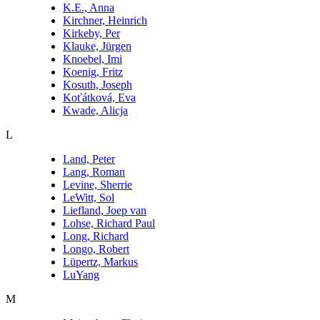
K.E., Anna
Kirchner, Heinrich
Kirkeby, Per
Klauke, Jürgen
Knoebel, Imi
Koenig, Fritz
Kosuth, Joseph
Koťátková, Eva
Kwade, Alicja
L
Land, Peter
Lang, Roman
Levine, Sherrie
LeWitt, Sol
Liefland, Joep van
Lohse, Richard Paul
Long, Richard
Longo, Robert
Lüpertz, Markus
LuYang
M