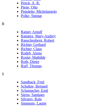
Penck, A. R.
Piene, Otto
Pistoletto, Michelangelo
Polke, Sigmar
R
Rainer, Arnulf
Ramirez, Mary-Audrey
Rauschenberg, Robert
Richter, Gerhard
Richter, Claus
Rodeh, Alona
Rosier, Mathilde
Roth, Dieter
Ruff, Thomas
S
Sandback, Fred
Schultze, Bernard
Schumacher, Emil
Sierra, Santiago
Silvares, Rafa
Simmons, Laurie