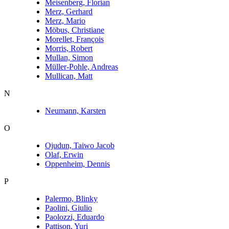
Meisenberg, Florian
Merz, Gerhard
Merz, Mario
Möbus, Christiane
Morellet, François
Morris, Robert
Mullan, Simon
Müller-Pohle, Andreas
Mullican, Matt
N
Neumann, Karsten
O
Ojudun, Taiwo Jacob
Olaf, Erwin
Oppenheim, Dennis
P
Palermo, Blinky
Paolini, Giulio
Paolozzi, Eduardo
Pattison, Yuri