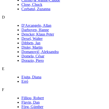
Christo & Jeanne-Claude
Close, Chuck
Czebatul, Zuzanna
D
D'Arcangelo, Allan
Darboven, Hanne
Dencker, Klaus Peter
Dexel, Walter
Dibbets, Jan
Disler, Martin
Domanović, Aleksandra
Domela, César
Dorazio, Piero
E
Ejaita, Diana
Erró
F
Filliou, Robert
Flavin, Dan
Förg, Günther