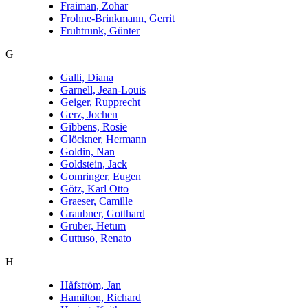
Fraiman, Zohar
Frohne-Brinkmann, Gerrit
Fruhtrunk, Günter
G
Galli, Diana
Garnell, Jean-Louis
Geiger, Rupprecht
Gerz, Jochen
Gibbens, Rosie
Glöckner, Hermann
Goldin, Nan
Goldstein, Jack
Gomringer, Eugen
Götz, Karl Otto
Graeser, Camille
Graubner, Gotthard
Gruber, Hetum
Guttuso, Renato
H
Håfström, Jan
Hamilton, Richard