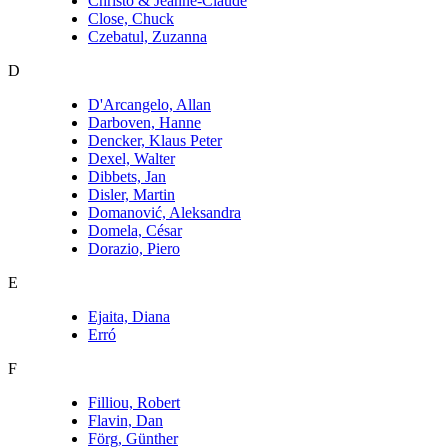
Christo & Jeanne-Claude
Close, Chuck
Czebatul, Zuzanna
D
D'Arcangelo, Allan
Darboven, Hanne
Dencker, Klaus Peter
Dexel, Walter
Dibbets, Jan
Disler, Martin
Domanović, Aleksandra
Domela, César
Dorazio, Piero
E
Ejaita, Diana
Erró
F
Filliou, Robert
Flavin, Dan
Förg, Günther