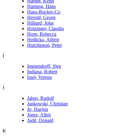
Haring, Keith
Hartung, Hans
Haus-Rucker-Co
Herold, Georg
Hilliard, John
Holzinger, Claudia
Horn, Rebecca
Hrdlicka, Alfred
Hutchinson, Peter
I
Immendorff, Jörg
Indiana, Robert
Issel, Verena
J
Jahns, Rudolf
Jankowski, Christian
Jo, Haejun
Jones, Allen
Judd, Donald
K