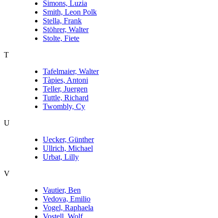
Simons, Luzia
Smith, Leon Polk
Stella, Frank
Stöhrer, Walter
Stolte, Fiete
T
Tafelmaier, Walter
Tàpies, Antoni
Teller, Juergen
Tuttle, Richard
Twombly, Cy
U
Uecker, Günther
Ullrich, Michael
Urbat, Lilly
V
Vautier, Ben
Vedova, Emilio
Vogel, Raphaela
Vostell, Wolf