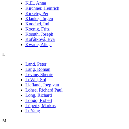
K.E., Anna
Kirchner, Heinrich
Kirkeby, Per
Klauke, Jürgen
Knoebel, Imi
Koenig, Fritz
Kosuth, Joseph
Koťátková, Eva
Kwade, Alicja
L
Land, Peter
Lang, Roman
Levine, Sherrie
LeWitt, Sol
Liefland, Joep van
Lohse, Richard Paul
Long, Richard
Longo, Robert
Lüpertz, Markus
LuYang
M