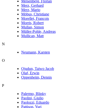
Meisenberg, Florian
Merz, Gerhard
Merz, Mario
Möbus, Christiane
Morellet, François
Morris, Robert
Mullan, Simon
Müller-Pohle, Andreas
Mullican, Matt
N
Neumann, Karsten
O
Ojudun, Taiwo Jacob
Olaf, Erwin
Oppenheim, Dennis
P
Palermo, Blinky
Paolini, Giulio
Paolozzi, Eduardo
Pattison, Yuri