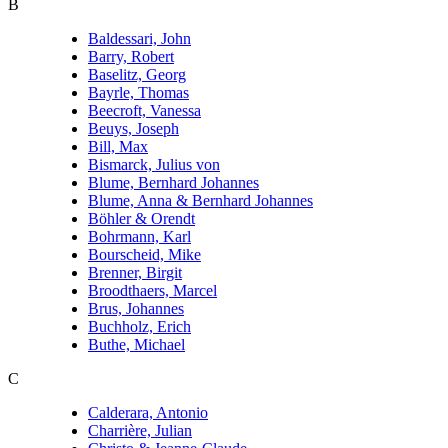
B
Baldessari, John
Barry, Robert
Baselitz, Georg
Bayrle, Thomas
Beecroft, Vanessa
Beuys, Joseph
Bill, Max
Bismarck, Julius von
Blume, Bernhard Johannes
Blume, Anna & Bernhard Johannes
Böhler & Orendt
Bohrmann, Karl
Bourscheid, Mike
Brenner, Birgit
Broodthaers, Marcel
Brus, Johannes
Buchholz, Erich
Buthe, Michael
C
Calderara, Antonio
Charrière, Julian