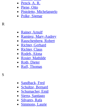
Penck, A. R.
Piene, Otto
Pistoletto, Michelangelo
Polke, Sigmar
R
Rainer, Arnulf
Ramirez, Mary-Audrey
Rauschenberg, Robert
Richter, Gerhard
Richter, Claus
Rodeh, Alona
Rosier, Mathilde
Roth, Dieter
Ruff, Thomas
S
Sandback, Fred
Schultze, Bernard
Schumacher, Emil
Sierra, Santiago
Silvares, Rafa
Simmons, Laurie