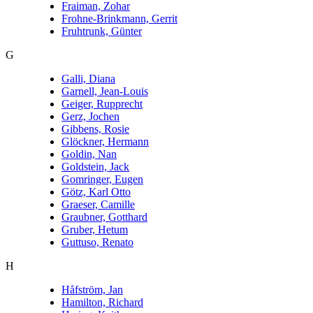
Fraiman, Zohar
Frohne-Brinkmann, Gerrit
Fruhtrunk, Günter
G
Galli, Diana
Garnell, Jean-Louis
Geiger, Rupprecht
Gerz, Jochen
Gibbens, Rosie
Glöckner, Hermann
Goldin, Nan
Goldstein, Jack
Gomringer, Eugen
Götz, Karl Otto
Graeser, Camille
Graubner, Gotthard
Gruber, Hetum
Guttuso, Renato
H
Håfström, Jan
Hamilton, Richard