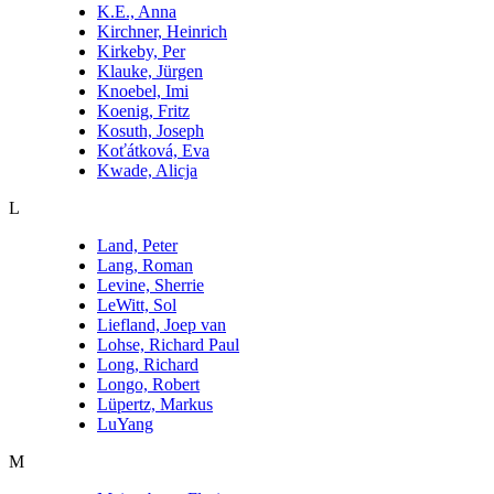
K.E., Anna
Kirchner, Heinrich
Kirkeby, Per
Klauke, Jürgen
Knoebel, Imi
Koenig, Fritz
Kosuth, Joseph
Koťátková, Eva
Kwade, Alicja
L
Land, Peter
Lang, Roman
Levine, Sherrie
LeWitt, Sol
Liefland, Joep van
Lohse, Richard Paul
Long, Richard
Longo, Robert
Lüpertz, Markus
LuYang
M