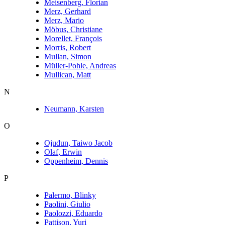
Meisenberg, Florian
Merz, Gerhard
Merz, Mario
Möbus, Christiane
Morellet, François
Morris, Robert
Mullan, Simon
Müller-Pohle, Andreas
Mullican, Matt
N
Neumann, Karsten
O
Ojudun, Taiwo Jacob
Olaf, Erwin
Oppenheim, Dennis
P
Palermo, Blinky
Paolini, Giulio
Paolozzi, Eduardo
Pattison, Yuri