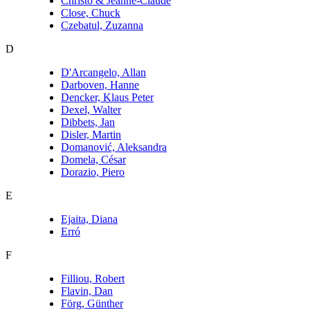
Christo & Jeanne-Claude
Close, Chuck
Czebatul, Zuzanna
D
D'Arcangelo, Allan
Darboven, Hanne
Dencker, Klaus Peter
Dexel, Walter
Dibbets, Jan
Disler, Martin
Domanović, Aleksandra
Domela, César
Dorazio, Piero
E
Ejaita, Diana
Erró
F
Filliou, Robert
Flavin, Dan
Förg, Günther