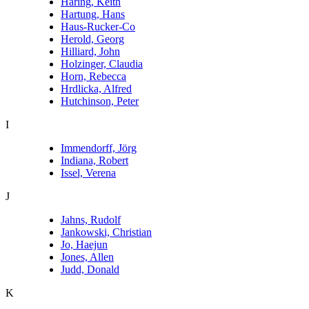
Haring, Keith
Hartung, Hans
Haus-Rucker-Co
Herold, Georg
Hilliard, John
Holzinger, Claudia
Horn, Rebecca
Hrdlicka, Alfred
Hutchinson, Peter
I
Immendorff, Jörg
Indiana, Robert
Issel, Verena
J
Jahns, Rudolf
Jankowski, Christian
Jo, Haejun
Jones, Allen
Judd, Donald
K