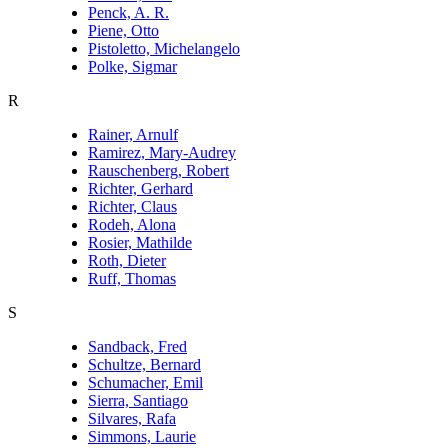
Penck, A. R.
Piene, Otto
Pistoletto, Michelangelo
Polke, Sigmar
R
Rainer, Arnulf
Ramirez, Mary-Audrey
Rauschenberg, Robert
Richter, Gerhard
Richter, Claus
Rodeh, Alona
Rosier, Mathilde
Roth, Dieter
Ruff, Thomas
S
Sandback, Fred
Schultze, Bernard
Schumacher, Emil
Sierra, Santiago
Silvares, Rafa
Simmons, Laurie