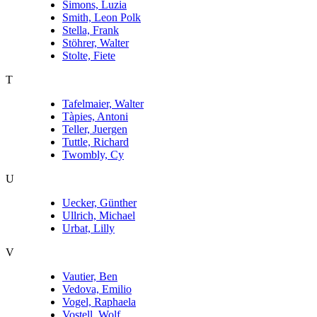
Simons, Luzia
Smith, Leon Polk
Stella, Frank
Stöhrer, Walter
Stolte, Fiete
T
Tafelmaier, Walter
Tàpies, Antoni
Teller, Juergen
Tuttle, Richard
Twombly, Cy
U
Uecker, Günther
Ullrich, Michael
Urbat, Lilly
V
Vautier, Ben
Vedova, Emilio
Vogel, Raphaela
Vostell, Wolf