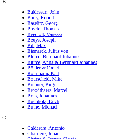
B
Baldessari, John
Barry, Robert
Baselitz, Georg
Bayrle, Thomas
Beecroft, Vanessa
Beuys, Joseph
Bill, Max
Bismarck, Julius von
Blume, Bernhard Johannes
Blume, Anna & Bernhard Johannes
Böhler & Orendt
Bohrmann, Karl
Bourscheid, Mike
Brenner, Birgit
Broodthaers, Marcel
Brus, Johannes
Buchholz, Erich
Buthe, Michael
C
Calderara, Antonio
Charrière, Julian