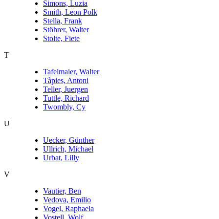
Simons, Luzia
Smith, Leon Polk
Stella, Frank
Stöhrer, Walter
Stolte, Fiete
T
Tafelmaier, Walter
Tàpies, Antoni
Teller, Juergen
Tuttle, Richard
Twombly, Cy
U
Uecker, Günther
Ullrich, Michael
Urbat, Lilly
V
Vautier, Ben
Vedova, Emilio
Vogel, Raphaela
Vostell, Wolf