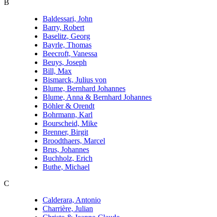
B
Baldessari, John
Barry, Robert
Baselitz, Georg
Bayrle, Thomas
Beecroft, Vanessa
Beuys, Joseph
Bill, Max
Bismarck, Julius von
Blume, Bernhard Johannes
Blume, Anna & Bernhard Johannes
Böhler & Orendt
Bohrmann, Karl
Bourscheid, Mike
Brenner, Birgit
Broodthaers, Marcel
Brus, Johannes
Buchholz, Erich
Buthe, Michael
C
Calderara, Antonio
Charrière, Julian