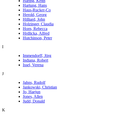
Haring, Keith
Hartung, Hans
Haus-Rucker-Co
Herold, Georg
Hilliard, John
Holzinger, Claudia
Horn, Rebecca
Hrdlicka, Alfred
Hutchinson, Peter
I
Immendorff, Jörg
Indiana, Robert
Issel, Verena
J
Jahns, Rudolf
Jankowski, Christian
Jo, Haejun
Jones, Allen
Judd, Donald
K