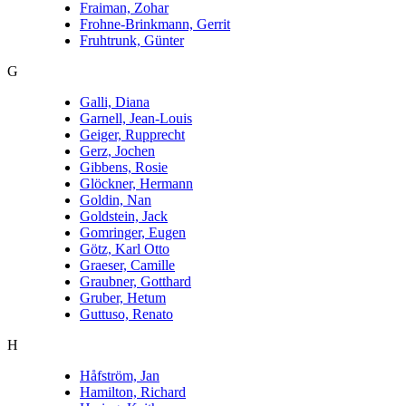
Fraiman, Zohar
Frohne-Brinkmann, Gerrit
Fruhtrunk, Günter
G
Galli, Diana
Garnell, Jean-Louis
Geiger, Rupprecht
Gerz, Jochen
Gibbens, Rosie
Glöckner, Hermann
Goldin, Nan
Goldstein, Jack
Gomringer, Eugen
Götz, Karl Otto
Graeser, Camille
Graubner, Gotthard
Gruber, Hetum
Guttuso, Renato
H
Håfström, Jan
Hamilton, Richard