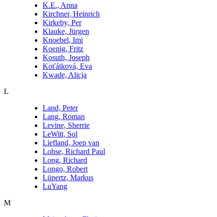
K.E., Anna
Kirchner, Heinrich
Kirkeby, Per
Klauke, Jürgen
Knoebel, Imi
Koenig, Fritz
Kosuth, Joseph
Koťátková, Eva
Kwade, Alicja
L
Land, Peter
Lang, Roman
Levine, Sherrie
LeWitt, Sol
Liefland, Joep van
Lohse, Richard Paul
Long, Richard
Longo, Robert
Lüpertz, Markus
LuYang
M