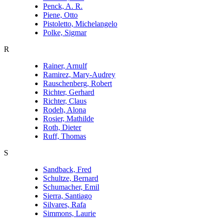
Penck, A. R.
Piene, Otto
Pistoletto, Michelangelo
Polke, Sigmar
R
Rainer, Arnulf
Ramirez, Mary-Audrey
Rauschenberg, Robert
Richter, Gerhard
Richter, Claus
Rodeh, Alona
Rosier, Mathilde
Roth, Dieter
Ruff, Thomas
S
Sandback, Fred
Schultze, Bernard
Schumacher, Emil
Sierra, Santiago
Silvares, Rafa
Simmons, Laurie