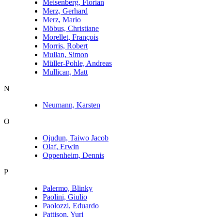
Meisenberg, Florian
Merz, Gerhard
Merz, Mario
Möbus, Christiane
Morellet, François
Morris, Robert
Mullan, Simon
Müller-Pohle, Andreas
Mullican, Matt
N
Neumann, Karsten
O
Ojudun, Taiwo Jacob
Olaf, Erwin
Oppenheim, Dennis
P
Palermo, Blinky
Paolini, Giulio
Paolozzi, Eduardo
Pattison, Yuri