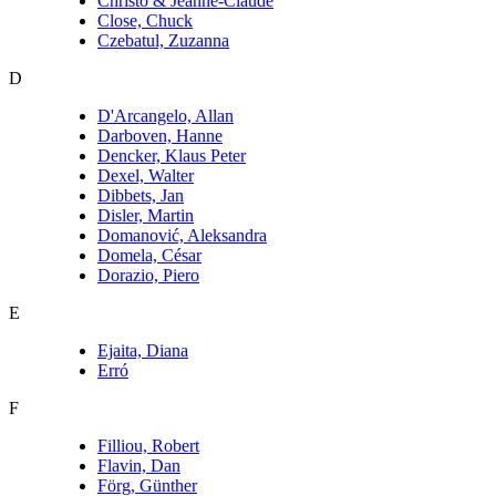
Christo & Jeanne-Claude
Close, Chuck
Czebatul, Zuzanna
D
D'Arcangelo, Allan
Darboven, Hanne
Dencker, Klaus Peter
Dexel, Walter
Dibbets, Jan
Disler, Martin
Domanović, Aleksandra
Domela, César
Dorazio, Piero
E
Ejaita, Diana
Erró
F
Filliou, Robert
Flavin, Dan
Förg, Günther