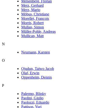
Meisenberg, Florian
Merz, Gerhard
Merz, Mario
Möbus, Christiane
Morellet, François
Morris, Robert
Mullan, Simon
Müller-Pohle, Andreas
Mullican, Matt
N
Neumann, Karsten
O
Ojudun, Taiwo Jacob
Olaf, Erwin
Oppenheim, Dennis
P
Palermo, Blinky
Paolini, Giulio
Paolozzi, Eduardo
Pattison, Yuri