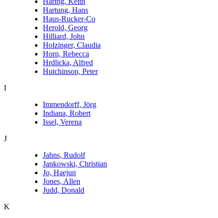
Haring, Keith
Hartung, Hans
Haus-Rucker-Co
Herold, Georg
Hilliard, John
Holzinger, Claudia
Horn, Rebecca
Hrdlicka, Alfred
Hutchinson, Peter
I
Immendorff, Jörg
Indiana, Robert
Issel, Verena
J
Jahns, Rudolf
Jankowski, Christian
Jo, Haejun
Jones, Allen
Judd, Donald
K