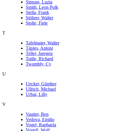
Simons, Luzia
Smith, Leon Polk
Stella, Frank
Stöhrer, Walter
Stolte, Fiete
T
Tafelmaier, Walter
Tàpies, Antoni
Teller, Juergen
Tuttle, Richard
Twombly, Cy
U
Uecker, Günther
Ullrich, Michael
Urbat, Lilly
V
Vautier, Ben
Vedova, Emilio
Vogel, Raphaela
Vostell, Wolf