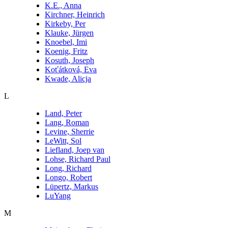
K.E., Anna
Kirchner, Heinrich
Kirkeby, Per
Klauke, Jürgen
Knoebel, Imi
Koenig, Fritz
Kosuth, Joseph
Koťátková, Eva
Kwade, Alicja
L
Land, Peter
Lang, Roman
Levine, Sherrie
LeWitt, Sol
Liefland, Joep van
Lohse, Richard Paul
Long, Richard
Longo, Robert
Lüpertz, Markus
LuYang
M