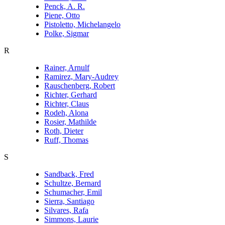
Penck, A. R.
Piene, Otto
Pistoletto, Michelangelo
Polke, Sigmar
R
Rainer, Arnulf
Ramirez, Mary-Audrey
Rauschenberg, Robert
Richter, Gerhard
Richter, Claus
Rodeh, Alona
Rosier, Mathilde
Roth, Dieter
Ruff, Thomas
S
Sandback, Fred
Schultze, Bernard
Schumacher, Emil
Sierra, Santiago
Silvares, Rafa
Simmons, Laurie