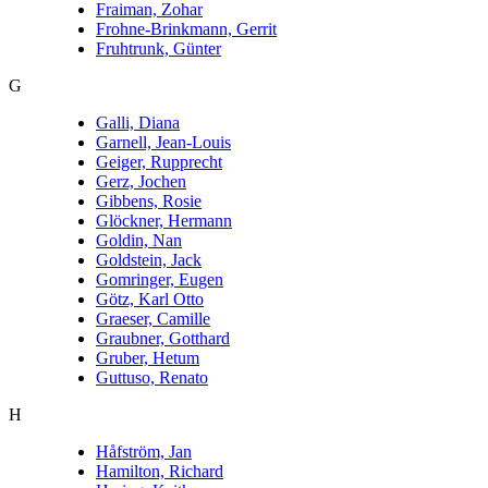
Fraiman, Zohar
Frohne-Brinkmann, Gerrit
Fruhtrunk, Günter
G
Galli, Diana
Garnell, Jean-Louis
Geiger, Rupprecht
Gerz, Jochen
Gibbens, Rosie
Glöckner, Hermann
Goldin, Nan
Goldstein, Jack
Gomringer, Eugen
Götz, Karl Otto
Graeser, Camille
Graubner, Gotthard
Gruber, Hetum
Guttuso, Renato
H
Håfström, Jan
Hamilton, Richard