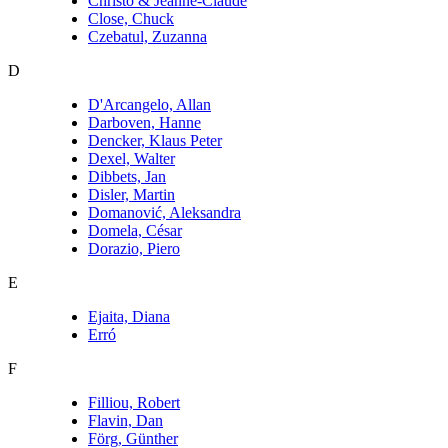
Christo & Jeanne-Claude
Close, Chuck
Czebatul, Zuzanna
D
D'Arcangelo, Allan
Darboven, Hanne
Dencker, Klaus Peter
Dexel, Walter
Dibbets, Jan
Disler, Martin
Domanović, Aleksandra
Domela, César
Dorazio, Piero
E
Ejaita, Diana
Erró
F
Filliou, Robert
Flavin, Dan
Förg, Günther