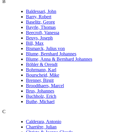
B
Baldessari, John
Barry, Robert
Baselitz, Georg
Bayrle, Thomas
Beecroft, Vanessa
Beuys, Joseph
Bill, Max
Bismarck, Julius von
Blume, Bernhard Johannes
Blume, Anna & Bernhard Johannes
Böhler & Orendt
Bohrmann, Karl
Bourscheid, Mike
Brenner, Birgit
Broodthaers, Marcel
Brus, Johannes
Buchholz, Erich
Buthe, Michael
C
Calderara, Antonio
Charrière, Julian