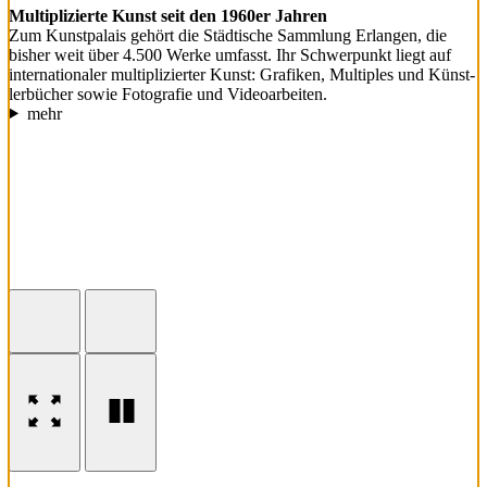
Multi­pli­zierte Kunst seit den 1960er Jahren
Zum Kunst­pa­lais gehört die Städ­ti­sche Samm­lung Erlangen, die
bisher weit über 4.500 Werke umfasst. Ihr Schwer­punkt liegt auf
inter­na­tio­naler multi­pli­zierter Kunst: Grafiken, Multi­ples und Künst­
ler­bü­cher sowie Foto­grafie und Video­ar­beiten.
mehr