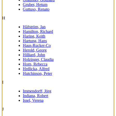
Gruber, Hetum
Guttuso, Renato
H
Håfström, Jan
Hamilton, Richard
Haring, Keith
Hartung, Hans
Haus-Rucker-Co
Herold, Georg
Hilliard, John
Holzinger, Claudia
Horn, Rebecca
Hrdlicka, Alfred
Hutchinson, Peter
I
Immendorff, Jörg
Indiana, Robert
Issel, Verena
J