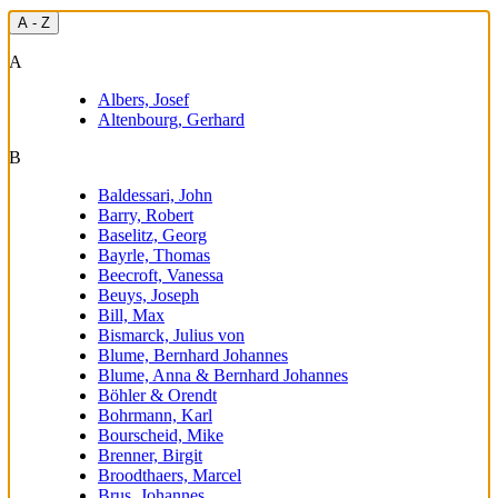
A - Z
A
Albers, Josef
Altenbourg, Gerhard
B
Baldessari, John
Barry, Robert
Baselitz, Georg
Bayrle, Thomas
Beecroft, Vanessa
Beuys, Joseph
Bill, Max
Bismarck, Julius von
Blume, Bernhard Johannes
Blume, Anna & Bernhard Johannes
Böhler & Orendt
Bohrmann, Karl
Bourscheid, Mike
Brenner, Birgit
Broodthaers, Marcel
Brus, Johannes