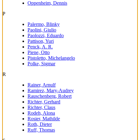
Oppenheim, Dennis
P
Palermo, Blinky
Paolini, Giulio
Paolozzi, Eduardo
Pattison, Yuri
Penck, A. R.
Piene, Otto
Pistoletto, Michelangelo
Polke, Sigmar
R
Rainer, Arnulf
Ramirez, Mary-Audrey
Rauschenberg, Robert
Richter, Gerhard
Richter, Claus
Rodeh, Alona
Rosier, Mathilde
Roth, Dieter
Ruff, Thomas