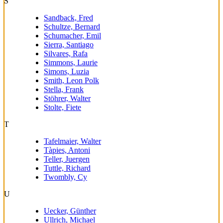
S
Sandback, Fred
Schultze, Bernard
Schumacher, Emil
Sierra, Santiago
Silvares, Rafa
Simmons, Laurie
Simons, Luzia
Smith, Leon Polk
Stella, Frank
Stöhrer, Walter
Stolte, Fiete
T
Tafelmaier, Walter
Tàpies, Antoni
Teller, Juergen
Tuttle, Richard
Twombly, Cy
U
Uecker, Günther
Ullrich, Michael