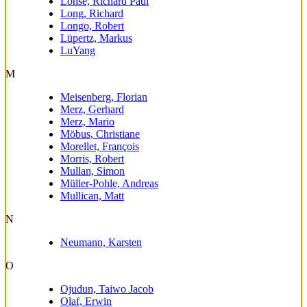
Lohse, Richard Paul
Long, Richard
Longo, Robert
Lüpertz, Markus
LuYang
M
Meisenberg, Florian
Merz, Gerhard
Merz, Mario
Möbus, Christiane
Morellet, François
Morris, Robert
Mullan, Simon
Müller-Pohle, Andreas
Mullican, Matt
N
Neumann, Karsten
O
Ojudun, Taiwo Jacob
Olaf, Erwin