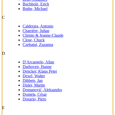
Buchholz, Erich
Buthe, Michael
C
Calderara, Antonio
Charrière, Julian
Christo & Jeanne-Claude
Close, Chuck
Czebatul, Zuzanna
D
D'Arcangelo, Allan
Darboven, Hanne
Dencker, Klaus Peter
Dexel, Walter
Dibbets, Jan
Disler, Martin
Domanović, Aleksandra
Domela, César
Dorazio, Piero
E