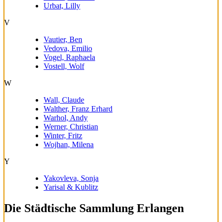
Urbat, Lilly
V
Vautier, Ben
Vedova, Emilio
Vogel, Raphaela
Vostell, Wolf
W
Wall, Claude
Walther, Franz Erhard
Warhol, Andy
Werner, Christian
Winter, Fritz
Wojhan, Milena
Y
Yakovleva, Sonja
Yarisal & Kublitz
Die Städ­ti­sche Samm­lung Erlangen