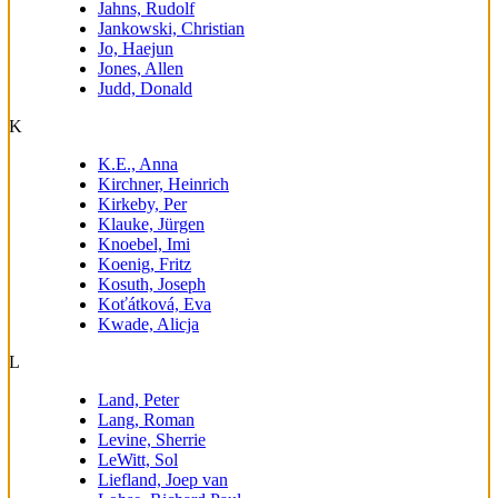
Jahns, Rudolf
Jankowski, Christian
Jo, Haejun
Jones, Allen
Judd, Donald
K
K.E., Anna
Kirchner, Heinrich
Kirkeby, Per
Klauke, Jürgen
Knoebel, Imi
Koenig, Fritz
Kosuth, Joseph
Koťátková, Eva
Kwade, Alicja
L
Land, Peter
Lang, Roman
Levine, Sherrie
LeWitt, Sol
Liefland, Joep van