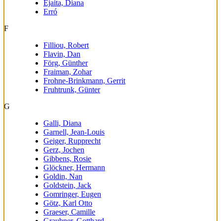
Ejaita, Diana
Erró
F
Filliou, Robert
Flavin, Dan
Förg, Günther
Fraiman, Zohar
Frohne-Brinkmann, Gerrit
Fruhtrunk, Günter
G
Galli, Diana
Garnell, Jean-Louis
Geiger, Rupprecht
Gerz, Jochen
Gibbens, Rosie
Glöckner, Hermann
Goldin, Nan
Goldstein, Jack
Gomringer, Eugen
Götz, Karl Otto
Graeser, Camille
Graubner, Gotthard